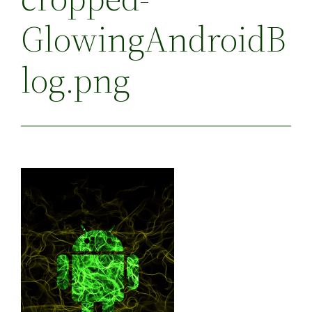
GlowingAndroidB
log.png