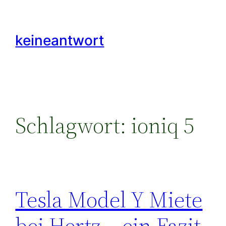
Zum
Inhalt
keineantwort
springen
Schlagwort:
ioniq 5
Tesla Model Y Miete
bei Hertz – ein Fazit